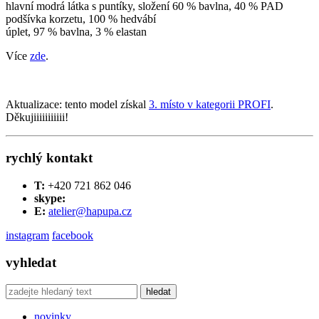
hlavní modrá látka s puntíky, složení 60 % bavlna, 40 % PAD
podšívka korzetu, 100 % hedvábí
úplet, 97 % bavlna, 3 % elastan
Více
zde
.
Aktualizace: tento model získal
3. místo v kategorii PROFI
.
Děkujiiiiiiiiiii!
rychlý kontakt
T:
+420 721 862 046
skype:
E:
atelier@hapupa.cz
instagram
facebook
vyhledat
hledat
novinky