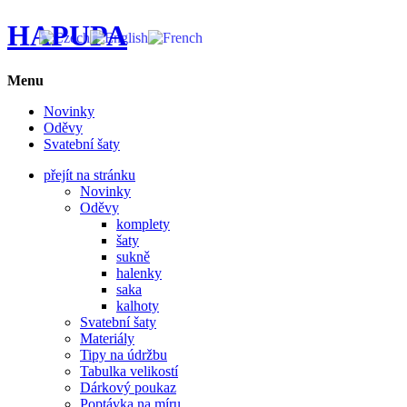
HAPUPA
Menu
Novinky
Oděvy
Svatební šaty
přejít na stránku
Novinky
Oděvy
komplety
šaty
sukně
halenky
saka
kalhoty
Svatební šaty
Materiály
Tipy na údržbu
Tabulka velikostí
Dárkový poukaz
Poptávka na míru