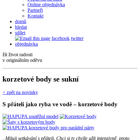
Online objednávka
Partneři
Kontakt
domů
hledat
sdílet
facebook
twitter
objednávka
žít život radosti
v originálním oděvu
korzetové body se sukní
< zpět na novinky
S přáteli jako ryba ve vodě – korzetové body
„Miluji setkávání s přáteli. Chci si ty chvíle užít intenzivně, proto