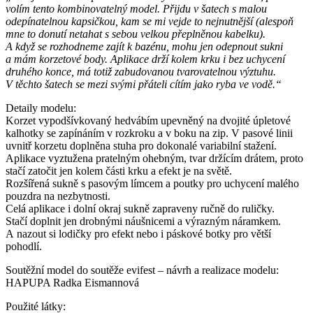
volím tento kombinovatelný model. Přijdu v šatech s malou
odepínatelnou kapsičkou, kam se mi vejde to nejnutnější (alespoň
mne to donutí netahat s sebou velkou přeplněnou kabelku).
A když se rozhodneme zajít k bazénu, mohu jen odepnout sukni
a mám korzetové body. Aplikace drží kolem krku i bez uchycení
druhého konce, má totiž zabudovanou tvarovatelnou výztuhu.
V těchto šatech se mezi svými přáteli cítím jako ryba ve vodě.“
Detaily modelu:
Korzet vypodšívkovaný hedvábím upevněný na dvojité úpletové
kalhotky se zapínáním v rozkroku a v boku na zip. V pasové linii
uvnitř korzetu doplněna stuha pro dokonalé variabilní stažení.
Aplikace vyztužena pratelným ohebným, tvar držícím drátem, proto
stačí zatočit jen kolem části krku a efekt je na světě.
Rozšířená sukně s pasovým límcem a poutky pro uchycení malého
pouzdra na nezbytnosti.
Celá aplikace i dolní okraj sukně zapraveny ručně do ruličky.
Stačí doplnit jen drobnými náušnicemi a výrazným náramkem.
A nazout si lodičky pro efekt nebo i páskové botky pro větší
pohodlí.
Soutěžní model do soutěže evifest – návrh a realizace modelu:
HAPUPA Radka Eismannová
Použité látky: