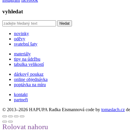
instagram
facebook
vyhledat
hledat
novinky
oděvy
svatební šaty
materiály
tipy na údržbu
tabulka velikostí
dárkový poukaz
online objednávka
poptávka na míru
kontakt
partneři
© 2013–2026 HAPUPA Radka Eismannová
code by
tomaslach.cz
d
Rolovat nahoru