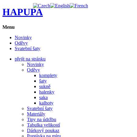
HAPUPA
Menu
Novinky
Oděvy
Svatební šaty
přejít na stránku
Novinky
Oděvy
komplety
šaty
sukně
halenky
saka
kalhoty
Svatební šaty
Materiály
Tipy na údržbu
Tabulka velikostí
Dárkový poukaz
Poptávka na míru