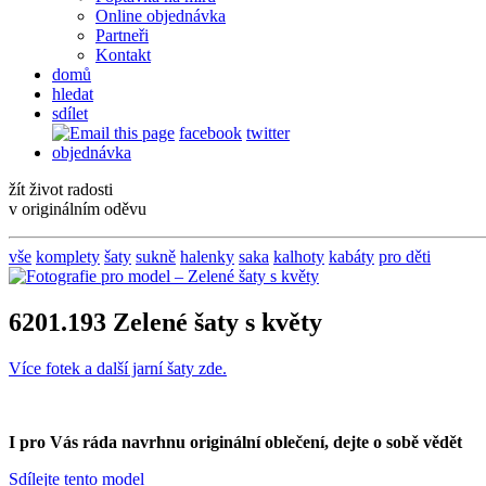
Online objednávka
Partneři
Kontakt
domů
hledat
sdílet
facebook
twitter
objednávka
žít život radosti
v originálním oděvu
vše
komplety
šaty
sukně
halenky
saka
kalhoty
kabáty
pro děti
6201.
193
Zelené šaty s květy
Více fotek a další jarní šaty zde.
I pro Vás ráda navrhnu originální oblečení, dejte o sobě vědět
Sdílejte tento model